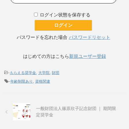
ログイン状態を保存する
パスワードを忘れた場合
パスワードリセット
はじめての方はこちら
新規ユーザー登録
-
もらえる奨学金
,
大学院
,
財団
-
年齢制限あり
,
資格関連
一般財団法人篠原欣子記念財団 ｜ 期間限
定奨学金